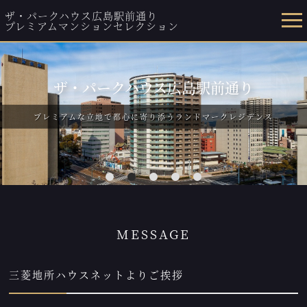
ザ・パークハウス広島駅前通り
プレミアムマンションセレクション
ザ・パークハウス広島駅前通り
プレミアムな立地で都心に寄り添うランドマークレジデンス
1
2
3
4
5
MESSAGE
三菱地所ハウスネットよりご挨拶