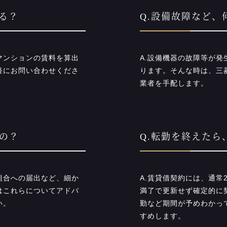
る？
Q.設備故障など
マンションの賃料を算出
A.設備機器の故障等が
軽にお問い合わせくださ
ります。そんな時は、三
業者を手配します。
の？
Q.転勤を終えたら
組合への届出など、細か
A.賃貸借契約には、通
はこれらについてアドバ
満了で更新せず確定的に
い。
勤など期間が予めわかっ
すめします。