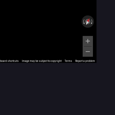
board shortcuts
Image may be subject to copyright
Terms
Report a problem