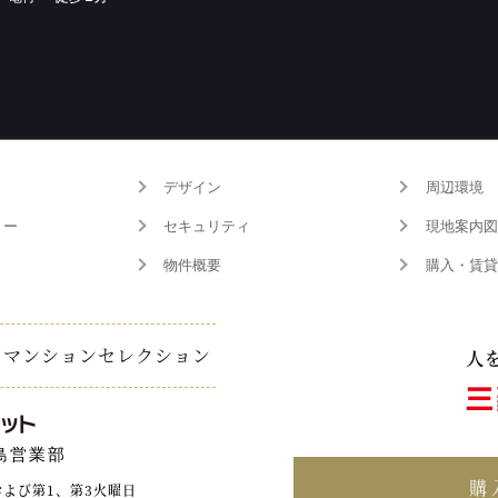
デザイン
周辺環境
リー
セキュリティ
現地案内図
物件概要
購入・賃貸
ムマンションセレクション
島営業部
購
および第1、第3火曜日